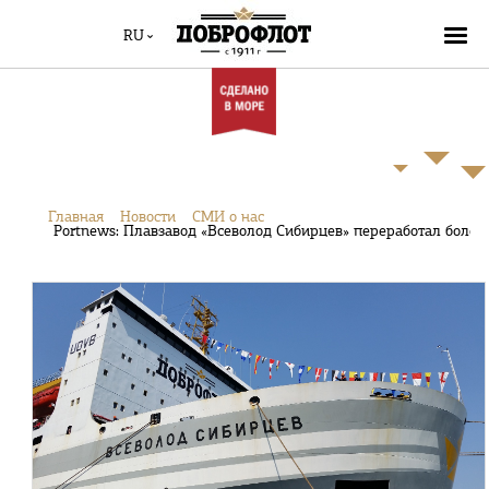
RU
Главная
Новости
СМИ о нас
Portnews: Плавзавод «Всеволод Сибирцев» переработал более