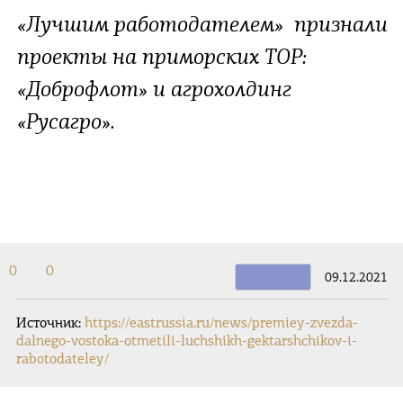
«Лучшим работодателем» признали
проекты на приморских ТОР:
«Доброфлот» и агрохолдинг
«Русагро».
0
0
09.12.2021
Источник:
https://eastrussia.ru/news/premiey-zvezda-
dalnego-vostoka-otmetili-luchshikh-gektarshchikov-i-
rabotodateley/