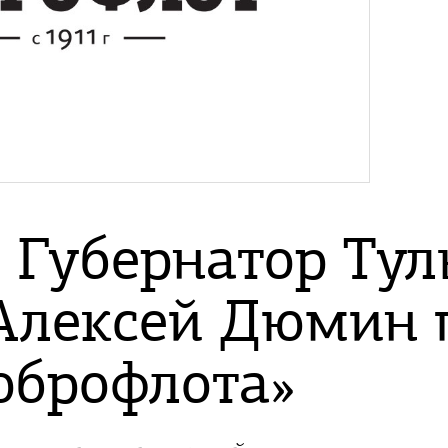
Губернатор Тул
Алексей Дюмин 
оброфлота»