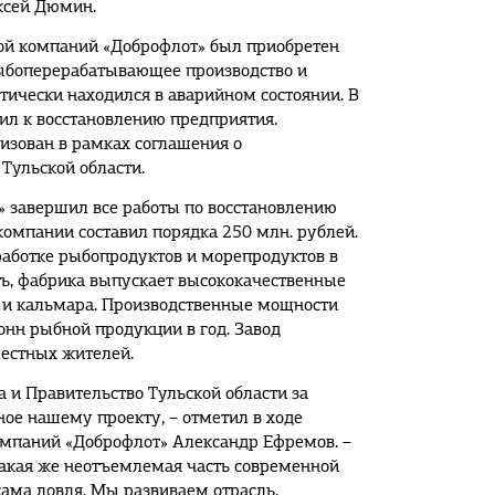
ксей Дюмин.
пой компаний «Доброфлот» был приобретен
ыбоперерабатывающее производство и
тически находился в аварийном состоянии. В
ил к восстановлению предприятия.
изован в рамках соглашения о
Тульской области.
 завершил все работы по восстановлению
компании составил порядка 250 млн. рублей.
работке рыбопродуктов и морепродуктов в
ь, фабрика выпускает высококачественные
и и кальмара. Производственные мощности
тонн рыбной продукции в год. Завод
местных жителей.
 и Правительство Тульской области за
ое нашему проекту, – отметил в ходе
мпаний «Доброфлот» Александр Ефремов. –
такая же неотъемлемая часть современной
ама ловля. Мы развиваем отрасль,