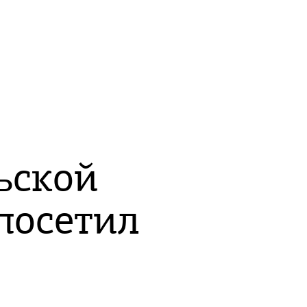
ьской
посетил