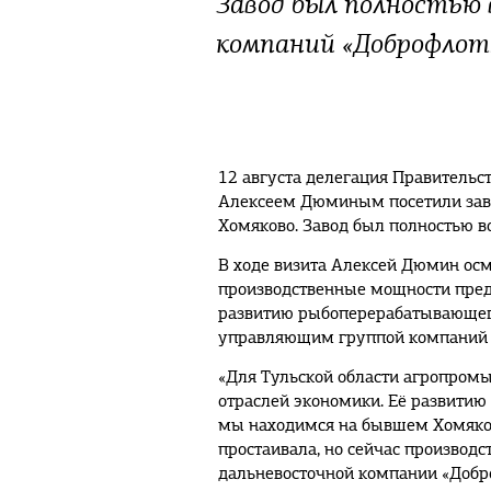
Завод был полностью 
компаний «Доброфлот
12 августа делегация Правительст
Алексеем Дюминым посетили заво
Хомяково. Завод был полностью в
В ходе визита Алексей Дюмин осм
производственные мощности пред
развитию рыбоперерабатывающего
управляющим группой компаний
«Для Тульской области агропром
отраслей экономики. Её развити
мы находимся на бывшем Хомяков
простаивала, но сейчас производс
дальневосточной компании «Добр