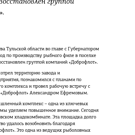
восстановлен группой
».
ва Тульской области во главе с Губернатором
д по производству рыбного филе в поселке
осстановлен группой компаний «Доброфлот».
отрел территорию завода и
приятия, познакомился с планами по
 комплекса и провел рабочую встречу с
 «Доброфлот» Александром Ефремовым.
ышленный комплекс – одна из ключевых
ю мы уделяем повышенное внимание. Сегодня
ском хладокомбинате. Эта площадка долго
тво удалось возобновить благодаря
офлот». Это одна из ведущих рыболовных