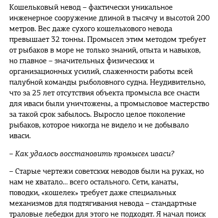
Кошельковый невод – фактически уникальное
инженерное сооружение длиной в тысячу и высотой 200
метров. Вес даже сухого кошелькового невода
превышает 32 тонны. Промысел этим методом требует
от рыбаков в море не только знаний, опыта и навыков,
но главное – значительных физических и
организационных усилий, слаженности работы всей
палубной команды рыболовного судна. Неудивительно,
что за 25 лет отсутствия объекта промысла все снасти
для иваси были уничтожены, а промысловое мастерство
за такой срок забылось. Выросло целое поколение
рыбаков, которое никогда не видело и не добывало
иваси.
– Как удалось восстановить промысел иваси?
– Старые чертежи советских неводов были на руках, но
нам не хватало… всего остального. Сети, канаты,
поводки, «кошелек» требует даже специальных
механизмов для подтягивания невода – стандартные
траловые лебедки для этого не подходят. Я начал поиск