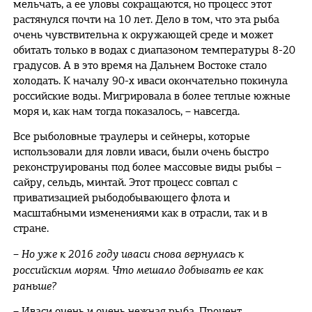
мельчать, а ее уловы сокращаются, но процесс этот
растянулся почти на 10 лет. Дело в том, что эта рыба
очень чувствительна к окружающей среде и может
обитать только в водах с диапазоном температуры 8-20
градусов. А в это время на Дальнем Востоке стало
холодать. К началу 90-х иваси окончательно покинула
российские воды. Мигрировала в более теплые южные
моря и, как нам тогда показалось, – навсегда.
Все рыболовные траулеры и сейнеры, которые
использовали для ловли иваси, были очень быстро
реконструированы под более массовые виды рыбы –
сайру, сельдь, минтай. Этот процесс совпал с
приватизацией рыбодобывающего флота и
масштабными изменениями как в отрасли, так и в
стране.
– Но уже к 2016 году иваси снова вернулась к
российским морям. Что мешало добывать ее как
раньше?
– Иваси очень и очень нежная рыба. Процент