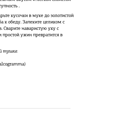
упность .
рьте кусочки в муке до золотистой
а к обеду. Запеките целиком с
. Сварите наваристую уху с
и простой ужин превратится в
й тушке.
alcogramma)