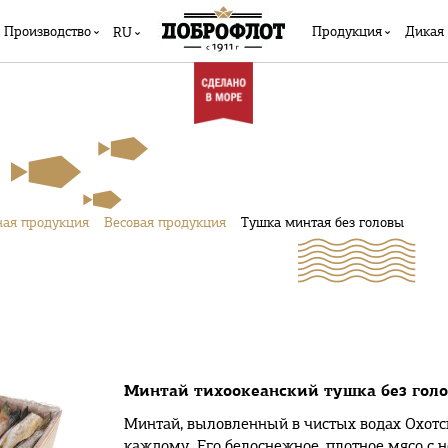
Производство
Продукция
Дикая
RU
ая продукция
Весовая продукция
Тушка минтая без головы
Минтай тихоокеанский тушка без голов
Минтай, выловленный в чистых водах Охотск
каждому. Его белоснежное, плотное мясо с 