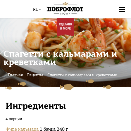
RU
Спагетти с кальмарами и
креветками
Главная
Рецепты
Спагетти с кальмарами и креветками
Ингредиенты
4 порции
Филе кальмара
1 банка 240 г