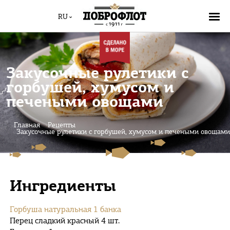
RU
Закусочные рулетики с
горбушей, хумусом и
печеными овощами
Главная
Рецепты
Закусочные рулетики с горбушей, хумусом и печеными овощам
Ингредиенты
Горбуша натуральная 1 банка
Перец сладкий красный 4 шт.